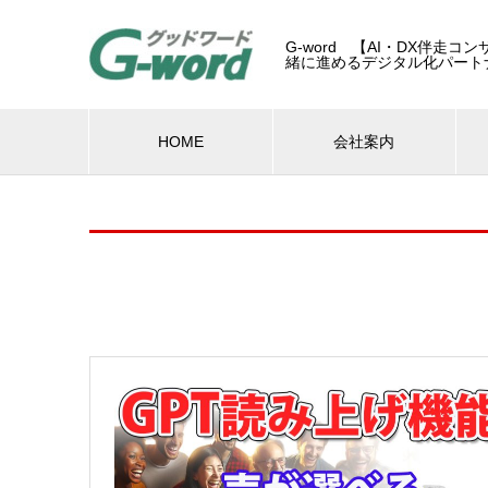
G-word 【AI・DX伴走
緒に進めるデジタル化パート
HOME
会社案内