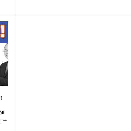
！
ll
ーコー