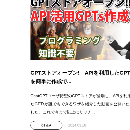
GPTストアオープン! APIを利用したGPT
を簡単に作成で...
ChatGPTユーザ待望のGPTストアが登場し、APIを利
たGPTsが誰でもできるワザを紹介した動画を公開い
した。これで今まで以上にリッチ...
IoT＆AI
2024.03.18