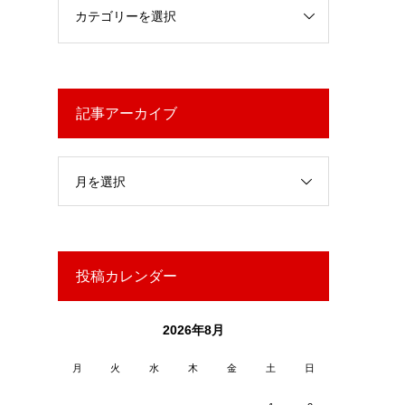
記事アーカイブ
月を選択
投稿カレンダー
2026年8月
月
火
水
木
金
土
日