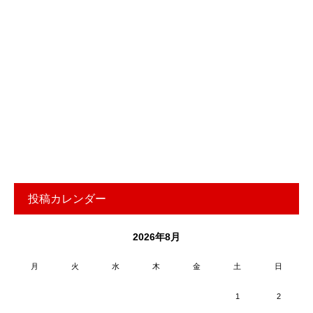
投稿カレンダー
2026年8月
月
火
水
木
金
土
日
1
2