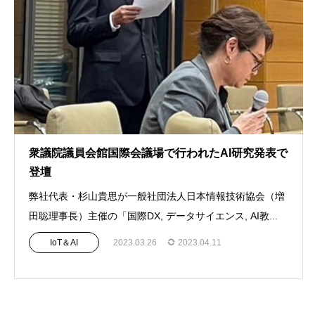
衆議院議員会館国際会議場で行われたAI研究発表で
登壇
弊社代表・杉山貴思が一般社団法人日本情報技術協会（増
田聡理事長）主催の「国際DX, データサイエンス, AI教...
IoT＆AI
2023.03.26
2023.04.11