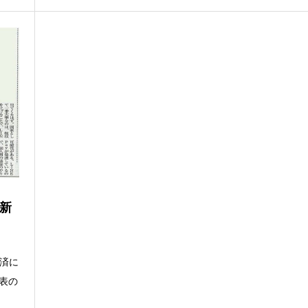
新
決済に
代表の