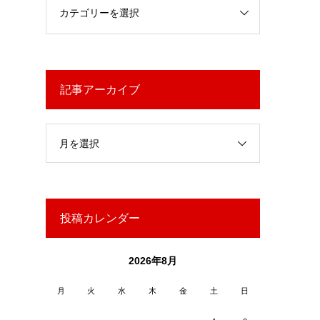
記事アーカイブ
月を選択
投稿カレンダー
2026年8月
月
火
水
木
金
土
日