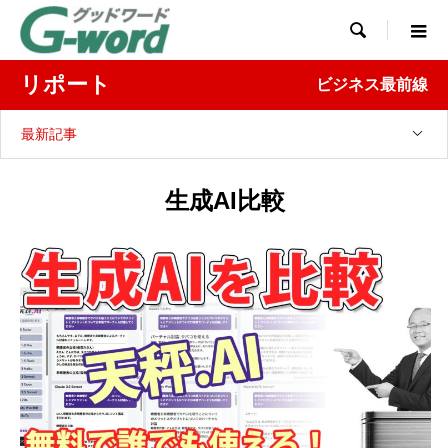

リポート
ビジネス最前線
最新記事
生成AI比較