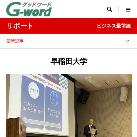

リポート
ビジネス最前線
最新記事
早稲田大学