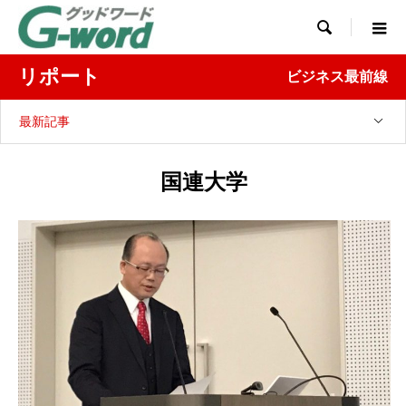

リポート
ビジネス最前線
最新記事
国連大学