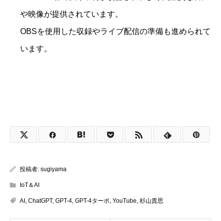
や映像が提供されています。
OBSを使用した収録やライブ配信の準備も進められて
います。
投稿者:
sugiyama
IoT＆AI
AI
,
ChatGPT
,
GPT-4
,
GPT-4ターボ
,
YouTube
,
杉山貴思