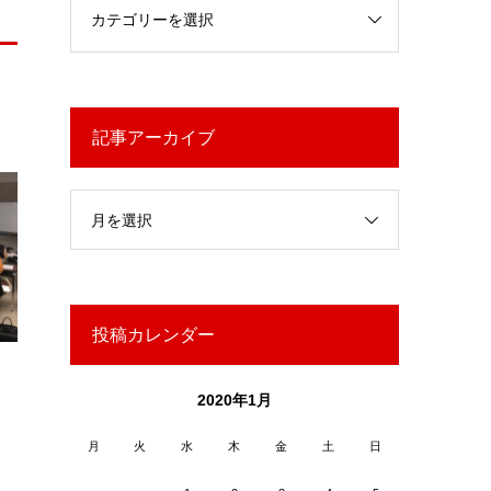
記事アーカイブ
月を選択
投稿カレンダー
2020年1月
月
火
水
木
金
土
日