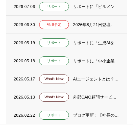
2026.07.06
リポートに「ビルメンテナンスフェア TOKYO2026に登壇」公開
リポート
2026.06.30
2026年8月21日登壇-徳島県 阿波麻植法人会「生成AI活用とAI詐欺」セミナー
登壇予定
2026.05.19
リポートに「生成AIを社員に使わせても成果が出ない会社の共通点25｜失敗の正体と立て直...
リポート
2026.05.18
リポートに「中小企業がAI活用で最初にやるべき「業務棚卸し」とは？」を公開
リポート
2026.05.17
AIエージェントとは？解説ページ公開
What's New
2026.05.13
外部CAIO顧問サービスのページを公開
What's New
2026.02.22
ブログ更新：【社長の仕事をAI・DXで軽くする応用編22～30】とアーカイブページ更新
リポート