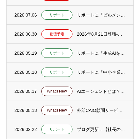
2026.07.06
リポートに「ビルメンテナンスフェア TOKYO2026に登壇」公開
リポート
2026.06.30
2026年8月21日登壇-徳島県 阿波麻植法人会「生成AI活用とAI詐欺」セミナー
登壇予定
2026.05.19
リポートに「生成AIを社員に使わせても成果が出ない会社の共通点25｜失敗の正体と立て直...
リポート
2026.05.18
リポートに「中小企業がAI活用で最初にやるべき「業務棚卸し」とは？」を公開
リポート
2026.05.17
AIエージェントとは？解説ページ公開
What's New
2026.05.13
外部CAIO顧問サービスのページを公開
What's New
2026.02.22
ブログ更新：【社長の仕事をAI・DXで軽くする応用編22～30】とアーカイブページ更新
リポート