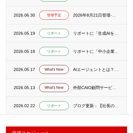
2026.06.30
2026年8月21日登壇-徳島県 阿波麻植法人会「生成AI活用とAI詐欺」セミナー
登壇予定
2026.05.19
リポートに「生成AIを社員に使わせても成果が出ない会社の共通点25｜失敗の正体と立て直...
リポート
2026.05.18
リポートに「中小企業がAI活用で最初にやるべき「業務棚卸し」とは？」を公開
リポート
2026.05.17
AIエージェントとは？解説ページ公開
What's New
2026.05.13
外部CAIO顧問サービスのページを公開
What's New
2026.02.22
ブログ更新：【社長の仕事をAI・DXで軽くする応用編22～30】とアーカイブページ更新
リポート