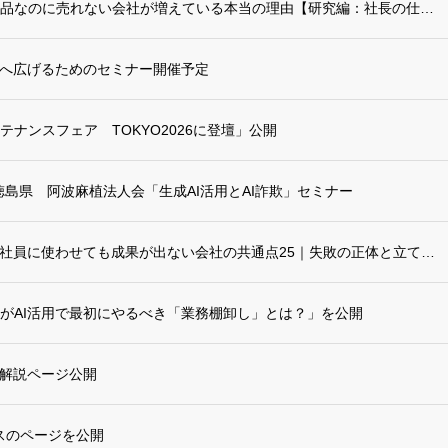
リポート更新：良い商品なのに売れない会社が増えている本当の理由【研究編：社長の仕事をA...
へ広げるためのセミナー開催予定
ナンスフェア TOKYO2026に登壇」公開
壇-徳島県 阿波麻植法人会「生成AI活用とAI詐欺」セミナー
リポートに「生成AIを社員に使わせても成果が出ない会社の共通点25｜失敗の正体と立て直...
がAI活用で最初にやるべき「業務棚卸し」とは？」を公開
？解説ページ公開
ビスのページを公開