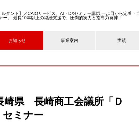
コンサルタント】／CAIOサービス、AI・DXセミナー講師,一歩目から定着
ナー。 最長10年以上の継続支援で、圧倒的実力と指導力発揮！
お知らせ
事業案内
実績
壇-長崎県 長崎商工会議所「Ｄ
」セミナー