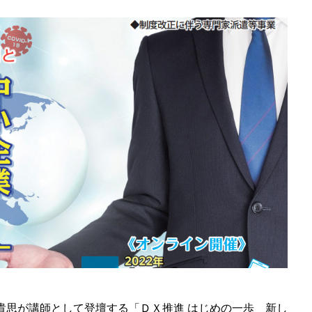
山貴思が講師として登壇する「ＤＸ推進 はじめの一歩 新し