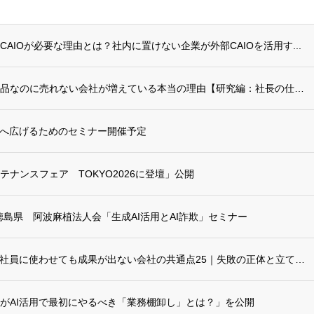
AIOが必要な理由とは？社内に置けない企業が外部CAIOを活用す...
リポート更新：良い商品なのに売れない会社が増えている本当の理由【研究編：社長の仕事をA...
へ広げるためのセミナー開催予定
ナンスフェア TOKYO2026に登壇」公開
壇-徳島県 阿波麻植法人会「生成AI活用とAI詐欺」セミナー
リポートに「生成AIを社員に使わせても成果が出ない会社の共通点25｜失敗の正体と立て直...
がAI活用で最初にやるべき「業務棚卸し」とは？」を公開