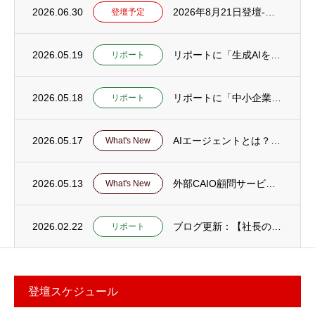
2026.06.30
2026年8月21日登壇-徳島県 阿波麻植法人会「生成AI活用とAI詐欺」セミナー
登壇予定
2026.05.19
リポートに「生成AIを社員に使わせても成果が出ない会社の共通点25｜失敗の正体と立て直...
リポート
2026.05.18
リポートに「中小企業がAI活用で最初にやるべき「業務棚卸し」とは？」を公開
リポート
2026.05.17
AIエージェントとは？解説ページ公開
What's New
2026.05.13
外部CAIO顧問サービスのページを公開
What's New
2026.02.22
ブログ更新：【社長の仕事をAI・DXで軽くする応用編22～30】とアーカイブページ更新
リポート
登壇スケジュール