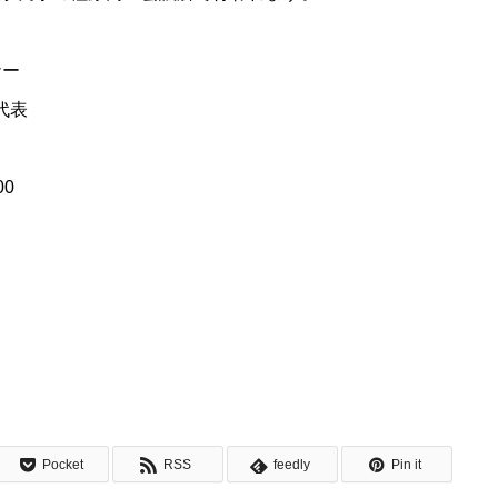
ナー
代表
00
Pocket
RSS
feedly
Pin it