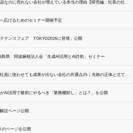
リポート更新：良い商品なのに売れない会社が増えている本当の理由【研究編：社長の仕事をA...
へ広げるためのセミナー開催予定
ナンスフェア TOKYO2026に登壇」公開
壇-徳島県 阿波麻植法人会「生成AI活用とAI詐欺」セミナー
リポートに「生成AIを社員に使わせても成果が出ない会社の共通点25｜失敗の正体と立て直...
がAI活用で最初にやるべき「業務棚卸し」とは？」を公開
？解説ページ公開
ビスのページを公開