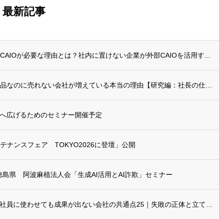
最新記事
AIOが必要な理由とは？社内に置けない企業が外部CAIOを活用す...
リポート更新：良い商品なのに売れない会社が増えている本当の理由【研究編：社長の仕事をA...
へ広げるためのセミナー開催予定
ナンスフェア TOKYO2026に登壇」公開
壇-徳島県 阿波麻植法人会「生成AI活用とAI詐欺」セミナー
リポートに「生成AIを社員に使わせても成果が出ない会社の共通点25｜失敗の正体と立て直...