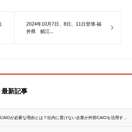
法
2024年10月7日、8日、11日登壇-福
井県 鯖江...
最新記事
AIOが必要な理由とは？社内に置けない企業が外部CAIOを活用す...