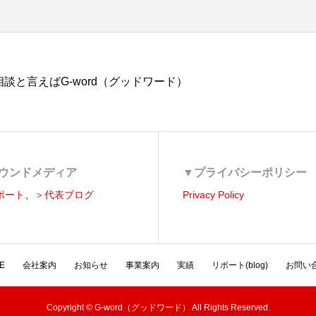
談と言えばG-word（グッドワード）
ウンドメディア
▼プライバシーポリシー
ポート
、
＞代表ブログ
Privacy Policy
E
会社案内
お知らせ
事業案内
実績
リポート(blog)
お問い
Copyright © G-word（グッドワード） All Rights Reserved.