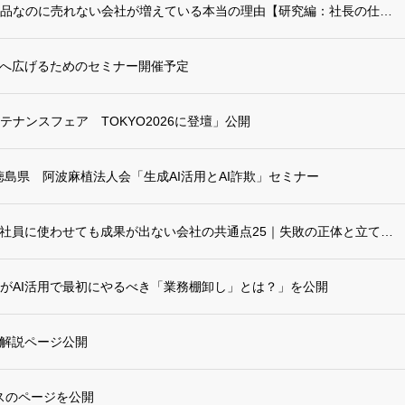
リポート更新：良い商品なのに売れない会社が増えている本当の理由【研究編：社長の仕事をA...
へ広げるためのセミナー開催予定
ナンスフェア TOKYO2026に登壇」公開
壇-徳島県 阿波麻植法人会「生成AI活用とAI詐欺」セミナー
リポートに「生成AIを社員に使わせても成果が出ない会社の共通点25｜失敗の正体と立て直...
がAI活用で最初にやるべき「業務棚卸し」とは？」を公開
？解説ページ公開
ビスのページを公開